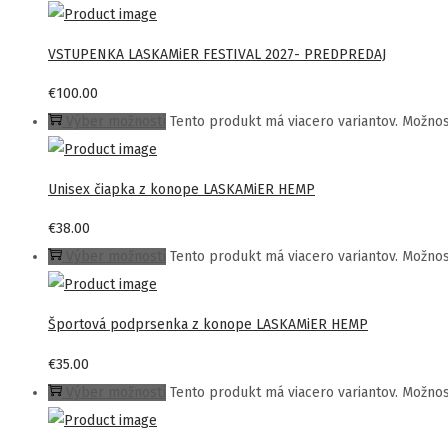
VSTUPENKA LASKAMiER FESTIVAL 2027- PREDPREDAJ
€
100.00
Výber možností
Tento produkt má viacero variantov. Možnos
Unisex čiapka z konope LASKAMiER HEMP
€
38.00
Výber možností
Tento produkt má viacero variantov. Možnos
Športová podprsenka z konope LASKAMiER HEMP
€
35.00
Výber možností
Tento produkt má viacero variantov. Možnos