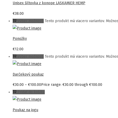
Unisex šiltovka z konope LASKAMiER HEMP
€
38.00
Výber možností
Tento produkt má viacero variantov. Možnos
Ponožky
€
12.00
Výber možností
Tento produkt má viacero variantov. Možnos
Darčekový poukaz
€
30.00
–
€
100.00
Price range: €30.00 through €100.00
Pridať do košíka
Poukaz na jogu