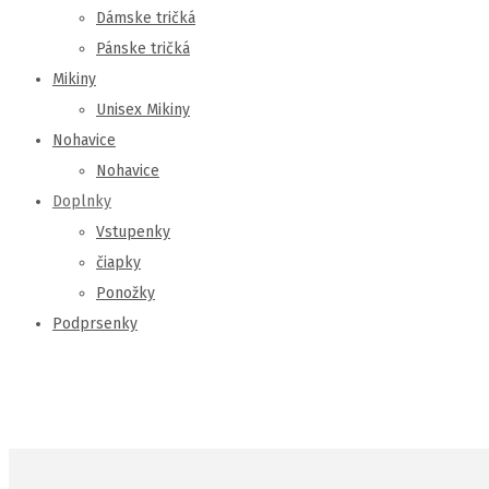
Dámske tričká
Pánske tričká
Mikiny
Unisex Mikiny
Nohavice
Nohavice
Doplnky
Vstupenky
čiapky
Ponožky
Podprsenky