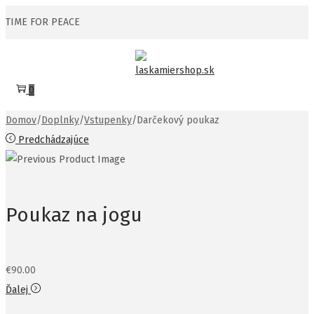
TIME FOR PEACE
Skip
Skip
to
to
0
navigation
content
Domov
/
Doplnky
/
Vstupenky
/
Darčekový poukaz
Predchádzajúce
Poukaz na jogu
€
90.00
Ďalej