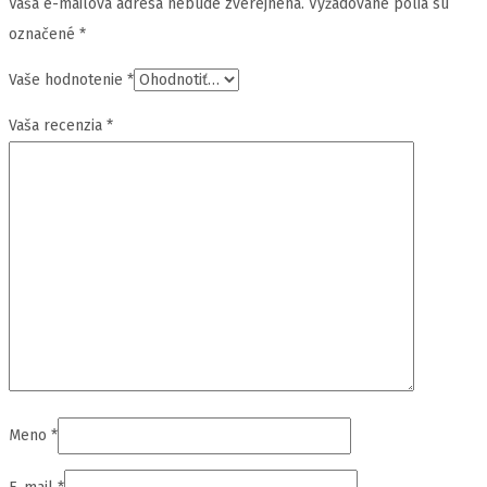
Vaša e-mailová adresa nebude zverejnená.
Vyžadované polia sú
označené
*
Vaše hodnotenie
*
Vaša recenzia
*
Meno
*