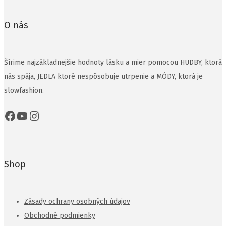
na
stránke
O nás
produktu.
Šírime najzákladnejšie hodnoty lásku a mier pomocou HUDBY, ktorá
nás spája, JEDLA ktoré nespôsobuje utrpenie a MÓDY, ktorá je
slowfashion.
Facebook
YouTube
Instagram
Shop
Zásady ochrany osobných údajov
Obchodné podmienky