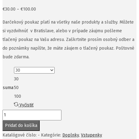
Price
€
30.00
–
€
100.00
range:
Darčekový poukaz platí na všetky naše produkty a služby. Môžete
€30.00
si vyzdvihnúť v Bratislave, alebo v prípade záujmu pošleme
through
tlačený poukaz na Vašu adresu. Zaškrtnite prosím osobný odber a
€100.00
do poznámky napíšte, že máte záujem o tlačený poukaz. Poštovné
bude zdarma.
30
suma
50
100
Vyčistiť
množstvo
Darčekový
Pridať do košíka
poukaz
Katalógové číslo:
-
Kategórie:
Doplnky
,
Vstupenky