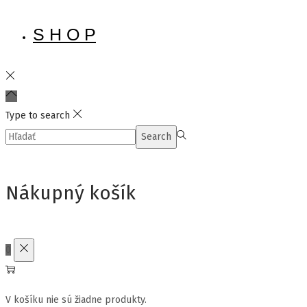
S H O P
Type to search
Search
Search
for:>
Nákupný košík
0
V košíku nie sú žiadne produkty.