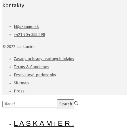
Kontakty
l@skamier.sk
+421 904 355 598
© 2022 Laskamier
Zásady ochrany osobných údajov
Terms & Conditions
Festivalové podmienky
Sitemap
Press
Search
Search
for:>
L A S K A M i E R .