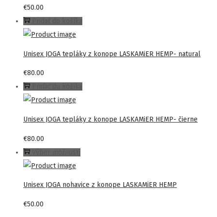
€
50.00
variantov.
Pridať do košíka
Možnosti
si
môžete
Unisex JOGA tepláky z konope LASKAMiER HEMP- natural
vybrať
€
80.00
na
Pridať do košíka
stránke
produktu.
Unisex JOGA tepláky z konope LASKAMiER HEMP- čierne
€
80.00
Tento
Výber možností
produkt
má
Unisex JOGA nohavice z konope LASKAMiER HEMP
viacero
€
50.00
variantov.