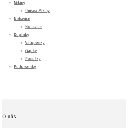
Mikiny
Unisex Mikiny
Nohavice
Nohavice
Doplnky
Vstupenky
čiapky
Ponožky
Podprsenky
O nás