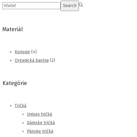
Možnosti
Search
Search
si
for:>
môžete
vybrať
Materiál
na
stránke
Konope
(4)
produktu.
Organická bavlna
(2)
Kategórie
Tričká
Unisex tričká
Dámske tričká
Pánske tričká