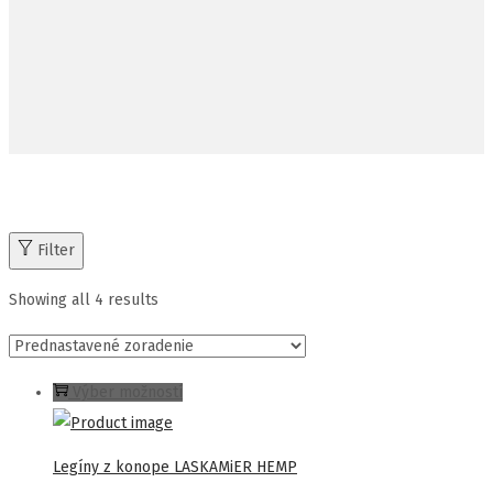
Filter
Showing all 4 results
Tento
Výber možností
produkt
má
Legíny z konope LASKAMiER HEMP
viacero