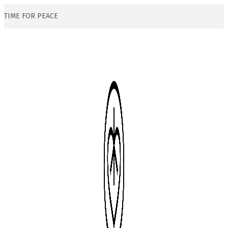
TIME FOR PEACE
Skip
Skip
to
to
navigation
content